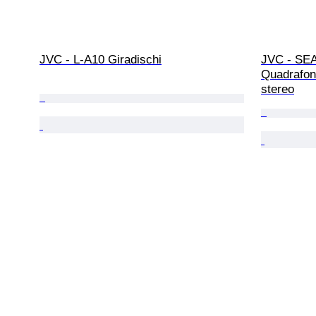
JVC - L-A10 Giradischi
JVC - SEA
Quadrafoni
stereo