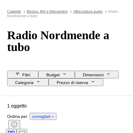
Catawiki
Musica, film e fotocamere
Attrezzatura audio
Radio
Nordmende a tubo
Radio Nordmende a
tubo
Filtri
Budget
Dimensioni
Categoria
Prezzo di riserva
Data di chiusura
Ubicazione
Marchio
Oggetto
1 oggetto
Condizioni
Accessori
Testato e funzionante
Epoca
Ordina per
consigliati