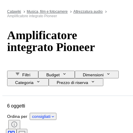
Catawiki
Musica, film e fotocamere
Attrezzatura audio
Amplificatore integrato Pioneer
Amplificatore
integrato Pioneer
Filtri
Budget
Dimensioni
Categoria
Prezzo di riserva
Data di chiusura
Ubicazione
Marchio
Oggetto
6 oggetti
Condizioni
Accessori
Testato e funzionante
Epoca
Ordina per
consigliati