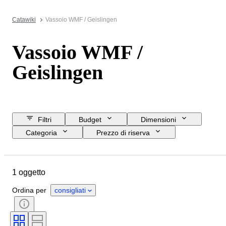
Catawiki
Vassoio WMF / Geislingen
Vassoio WMF /
Geislingen
Filtri
Budget
Dimensioni
Categoria
Prezzo di riserva
Data di chiusura
Ubicazione
Marchio
Oggetto
1 oggetto
Paese d’origine
Materiale
Condizioni
Periodo
Stile
Ordina per
consigliati
Epoca