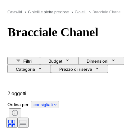
Catawiki
Gioielli e pietre preziose
Gioielli
Bracciale Chanel
Bracciale Chanel
Filtri
Budget
Dimensioni
Categoria
Prezzo di riserva
Data di chiusura
Ubicazione
Marchio
Oggetto
2 oggetti
Paese d’origine
Materiale
Genere
Condizioni
Ordina per
consigliati
Certificato
Epoca
Taglia sull’oggetto