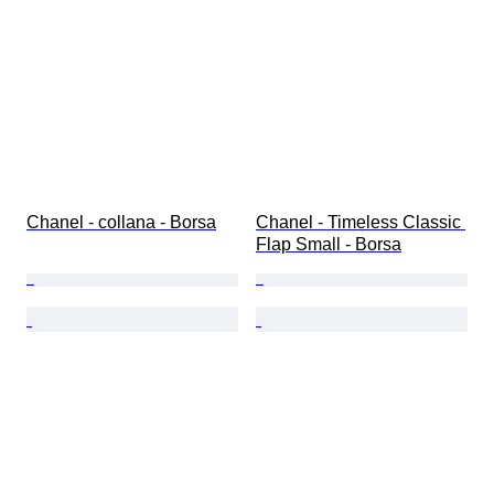
Chanel - collana - Borsa
Chanel - Timeless Classic 
Flap Small - Borsa