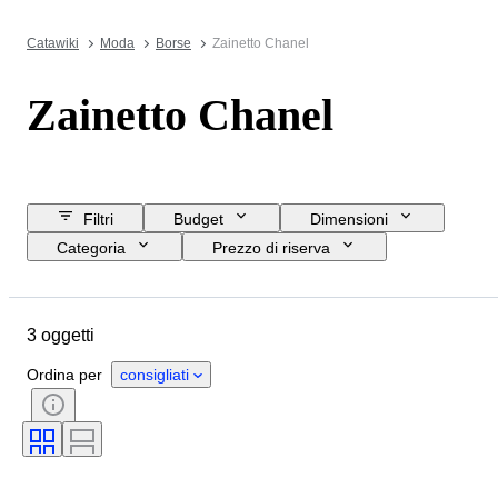
Catawiki
Moda
Borse
Zainetto Chanel
Zainetto Chanel
Filtri
Budget
Dimensioni
Categoria
Prezzo di riserva
Data di chiusura
Ubicazione
Marchio
Oggetto
Materiale
3 oggetti
Condizioni
Colore
Taglia
Epoca
Accessori inclusi
Ordina per
consigliati