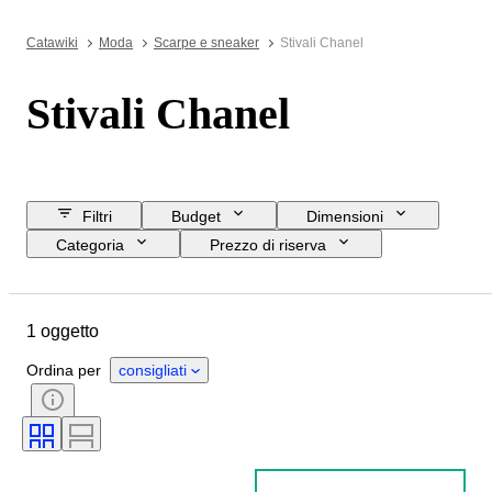
Catawiki
Moda
Scarpe e sneaker
Stivali Chanel
Stivali Chanel
Filtri
Budget
Dimensioni
Categoria
Prezzo di riserva
Data di chiusura
Ubicazione
Marchio
Oggetto
Materiale
1 oggetto
Genere
Condizioni
Colore
Epoca
Misura di scarpe
Ordina per
consigliati