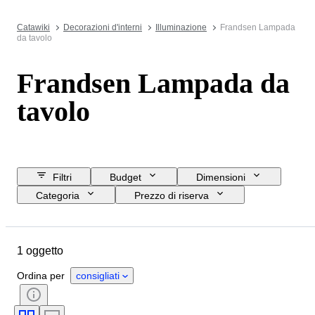
Catawiki
Decorazioni d'interni
Illuminazione
Frandsen Lampada
da tavolo
Frandsen Lampada da
tavolo
Filtri
Budget
Dimensioni
Categoria
Prezzo di riserva
Data di chiusura
Ubicazione
Marchio
Oggetto
1 oggetto
Paese d’origine
Materiale
Condizioni
Periodo
Colore
Ordina per
consigliati
Epoca