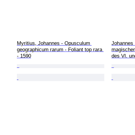
Myritius, Johannes - Opusculum 
Johannes 
geographicum rarum - Foliant top rara 
magischen
- 1590
des VI. un