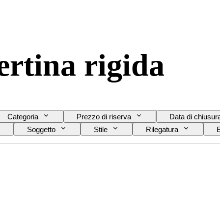
ertina rigida
Categoria
Prezzo di riserva
Data di chiusur
Soggetto
Stile
Rilegatura
E