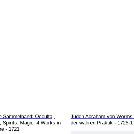
ue Sammelband: Occulta, 
Juden Abraham von Worms 
, Spirits, Magic. 4 Works in 
der wahren Praktik - 1725-1
e - 1721