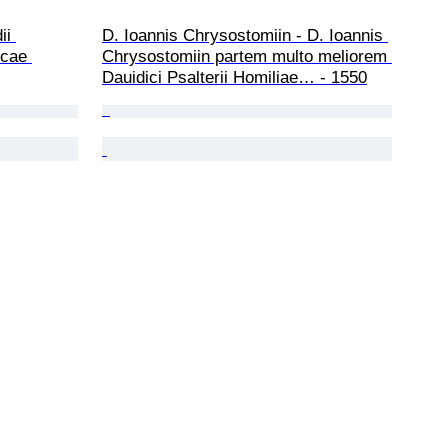
ii 
D. Ioannis Chrysostomiin - D. Ioannis 
icae 
Chrysostomiin partem multo meliorem 
Dauidici Psalterii Homiliae… - 1550