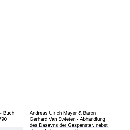
- Buch 
Andreas Ulrich Mayer & Baron 
790
Gerhard Van Swieten - Abhandlung 
des Daseyns der Gespenster, nebst 