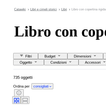
Catawiki
Libri e cimeli storici
Libri
Libro con copertina rigida
Libro con cop
Filtri
Budget
Dimensioni
Oggetto
Condizioni
Accessori
Organizzazione militare
735 oggetti
Ordina per
consigliati