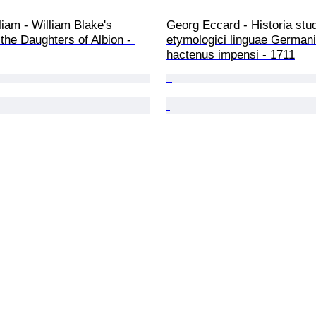
liam - William Blake's 
Georg Eccard - Historia stud
 the Daughters of Albion - 
etymologici linguae German
hactenus impensi - 1711