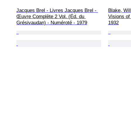
Jacques Brel - Livres Jacques Brel - 
Blake, Wil
Œuvre Complète 2 Vol. (Éd. du 
Visions of
Grésivaudan) - Numéroté - 1979
1932