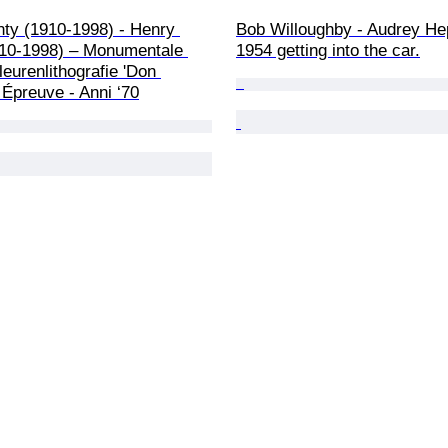
nty (1910-1998) - Henry 
Bob Willoughby - Audrey He
910-1998) – Monumentale 
1954 getting into the car.
leurenlithografie 'Don 
 Épreuve - Anni ‘70