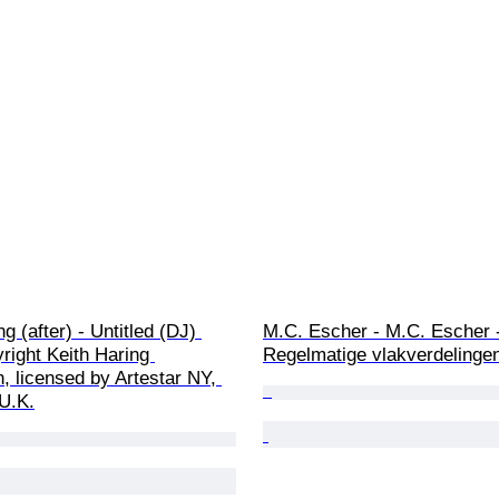
g (after) - Untitled (DJ) 
M.C. Escher - M.C. Escher 
right Keith Haring 
Regelmatige vlakverdelingen
, licensed by Artestar NY, 
 U.K.