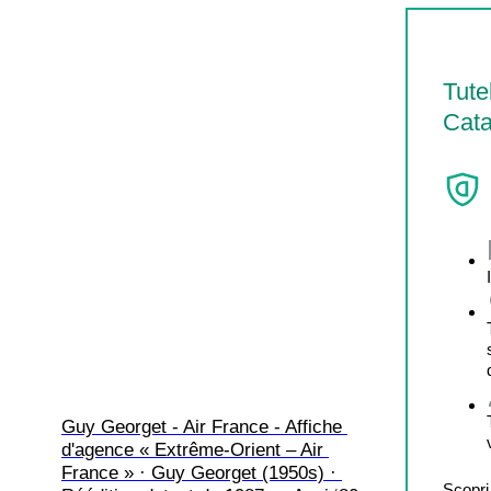
Tute
Cata
Guy Georget - Air France - Affiche 
d'agence « Extrême-Orient – Air 
France » · Guy Georget (1950s) · 
Scopri 