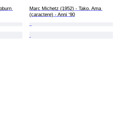
pburn 
Marc Michetz (1952) - Tako. Ama 
(caractere) - Anni ‘90