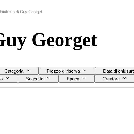
anifesto di Guy Georget
Guy Georget
Categoria
Prezzo di riserva
Data di chiusur
do
Soggetto
Epoca
Creatore