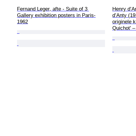
Fernand Leger, afte - Suite of 3 
Henry d’A
Gallery exhibition posters in Paris-
d’Anty (1
1962
originele k
Quichot' –