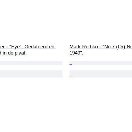
er - “Eye”. Gedateerd en 
Mark Rothko - “No 7 (Or) No
 in de plaat.
1949".