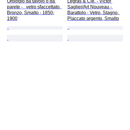
Orologio da tavolo o da 
Legras & Cie. - Victor 
parete -   vetro sfaccettato, 
Saglier/Art Nouveau - 
Bronzo, Smalto - 1850-
Barattolo - Vetro, Stagno, 
1900
Placcato argento, Smalto