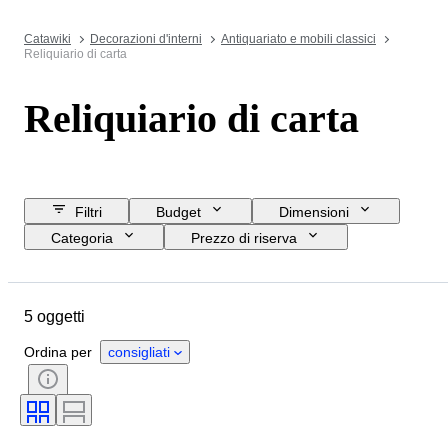
Catawiki
Decorazioni d'interni
Antiquariato e mobili classici
Reliquiario di carta
Reliquiario di carta
Filtri
Budget
Dimensioni
Categoria
Prezzo di riserva
Data di chiusura
Ubicazione
Oggetto
Paese d’origine
5 oggetti
Materiale
Condizioni
Periodo
Epoca
Ordina per
consigliati