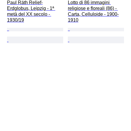
Paul Räth Relief-
Lotto di 86 immagini 
Erdglobus, Leipzig - 1ª 
religiose e floreali (86) - 
metà del XX secolo - 
Carta, Celluloide - 1900-
1930/19
1910