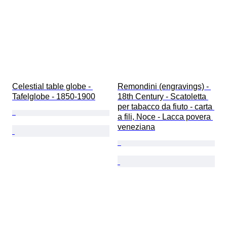
Celestial table globe - 
Remondini (engravings) - 
Tafelglobe - 1850-1900
18th Century - Scatoletta 
per tabacco da fiuto - carta 
a fili, Noce - Lacca povera 
veneziana