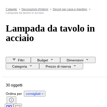
Catawiki
Decorazioni d'interni
Decori per casa e giardino
Lampada da tavolo in acciaio
Lampada da tavolo in
acciaio
Filtri
Budget
Dimensioni
Categoria
Prezzo di riserva
Data di chiusura
Ubicazione
Marchio
Oggetto
30 oggetti
Paese d’origine
Materiale
Condizioni
Periodo
Stile
Ordina per
consigliati
Colore
Epoca
Creatore