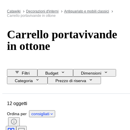
Catawiki
Decorazioni d'interni
Antiquariato e mobili classici
Carrello portavivande in ottone
Carrello portavivande
in ottone
Filtri
Budget
Dimensioni
Categoria
Prezzo di riserva
Data di chiusura
Ubicazione
Oggetto
Paese d’origine
12 oggetti
Materiale
Condizioni
Periodo
Stile
Colore
Ordina per
consigliati
Epoca
Creatore