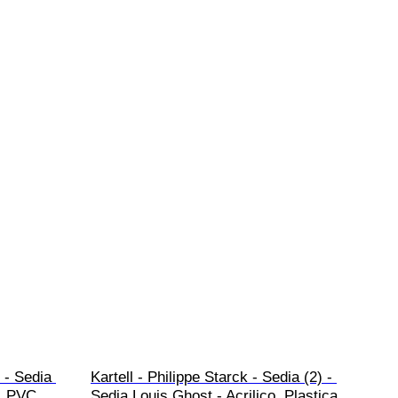
 - Sedia 
Kartell - Philippe Starck - Sedia (2) - 
o, PVC
Sedia Louis Ghost - Acrilico, Plastica 