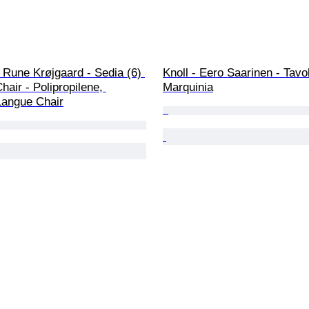
Rune Krøjgaard - Sedia (6) 
Knoll - Eero Saarinen - Tavol
hair - Polipropilene, 
Marquinia
Langue Chair