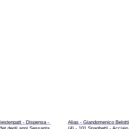
iestenpatt - Dispensa - 
Alias - Giandomenico Belotti
fet degli anni Sessanta
(4) - 101 Spaghetti - Acciai