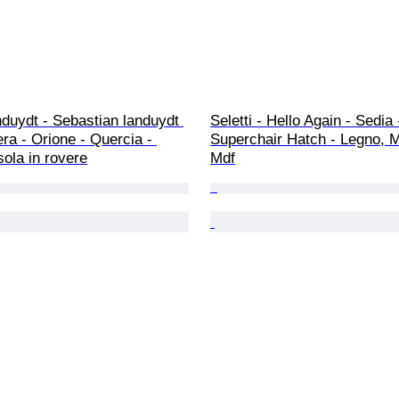
nduydt - Sebastian landuydt 
Seletti - Hello Again - Sedia 
era - Orione - Quercia - 
Superchair Hatch - Legno, Me
ola in rovere
Mdf