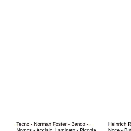
Tecno - Norman Foster - Banco - 
Heinrich R
Nomos - Acciaio, Laminato - Piccola
Noce - Buf