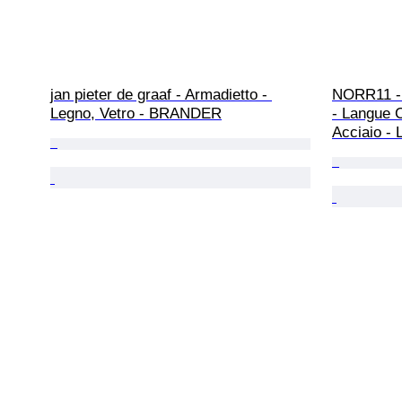
jan pieter de graaf - Armadietto - 
NORR11 - 
Legno, Vetro - BRANDER
- Langue C
Acciaio - 