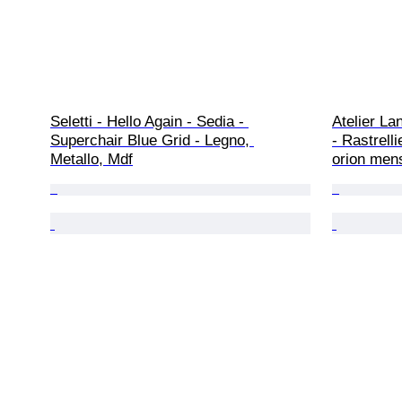
Seletti - Hello Again - Sedia - 
Atelier La
Superchair Blue Grid - Legno, 
- Rastrelli
Metallo, Mdf
orion mens