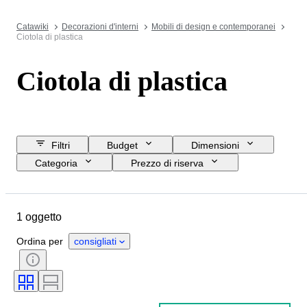
Catawiki
Decorazioni d'interni
Mobili di design e contemporanei
Ciotola di plastica
Ciotola di plastica
Filtri
Budget
Dimensioni
Categoria
Prezzo di riserva
Data di chiusura
Ubicazione
Marchio
Oggetto
1 oggetto
Paese d’origine
Materiale
Condizioni
Periodo
Stile
Ordina per
consigliati
Colore
Epoca