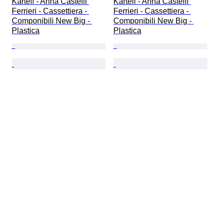
Kartell - Anna Castelli 
Kartell - Anna Castelli 
Ferrieri - Cassettiera - 
Ferrieri - Cassettiera - 
Componibili New Big - 
Componibili New Big - 
Plastica
Plastica