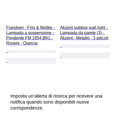
Frandsen - Friis & Moltke - 
Akzent outdoor wall light - 
Lampada a sospensione - 
Lampada da parete (3) - 
Pendente FM 1954 Ø41 - 
Akzent - Metallo - 3 articoli
Rovere - Quercia
Imposta un’allerta di ricerca per ricevere una
notifica quando sono disponibili nuove
corrispondenze.