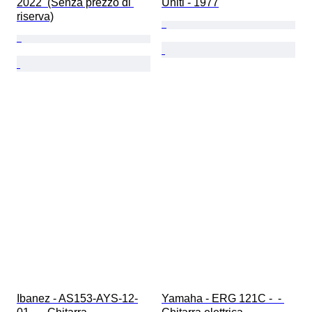
2022  (Senza prezzo di 
Uniti - 1977
riserva)
Ibanez - AS153-AYS-12-
Yamaha - ERG 121C -  - 