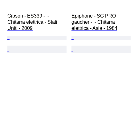
Gibson - ES339 -  - 
Epiphone - SG PRO 
Chitarra elettrica - Stati 
gaucher -  - Chitarra 
Uniti - 2009
elettrica - Asia - 1984