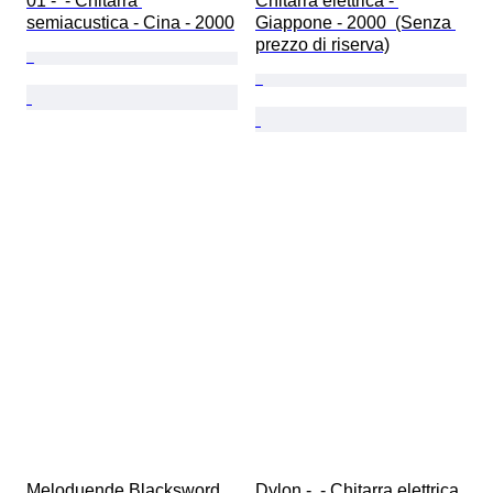
01 -  - Chitarra 
Chitarra elettrica - 
semiacustica - Cina - 2000
Giappone - 2000  (Senza 
prezzo di riserva)
Meloduende Blacksword 
Dylon -  - Chitarra elettrica 