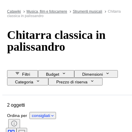
Catawiki
Musica, film e fotocamere
Strumenti musicali
Chitarra
classica in palissandro
Chitarra classica in
palissandro
Filtri
Budget
Dimensioni
Categoria
Prezzo di riserva
Data di chiusura
Ubicazione
Marchio
Oggetto
2 oggetti
Paese d’origine
Materiale
Condizioni
Accessori
Ordina per
consigliati
Testato e funzionante
Epoca