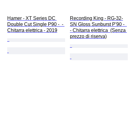
Hamer - XT Series DC 
Recording King - RG-32-
Double Cut Single P90 -  - 
SN Gloss Sunburst P'90 -  
Chitarra elettrica - 2019
- Chitarra elettrica  (Senza 
prezzo di riserva)