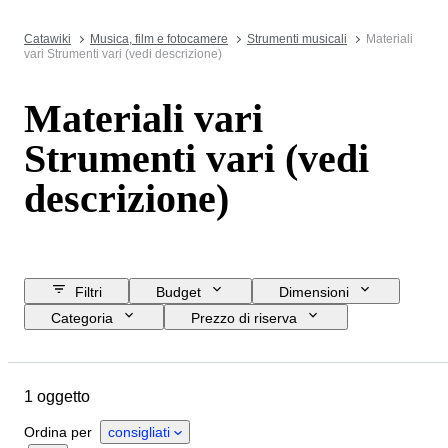
Catawiki
Musica, film e fotocamere
Strumenti musicali
Materiali
vari Strumenti vari (vedi descrizione)
Materiali vari
Strumenti vari (vedi
descrizione)
Filtri
Budget
Dimensioni
Categoria
Prezzo di riserva
Data di chiusura
Ubicazione
Oggetto
Paese d’origine
1 oggetto
Materiale
Condizioni
Accessori
Testato e funzionante
Ordina per
consigliati
Epoca