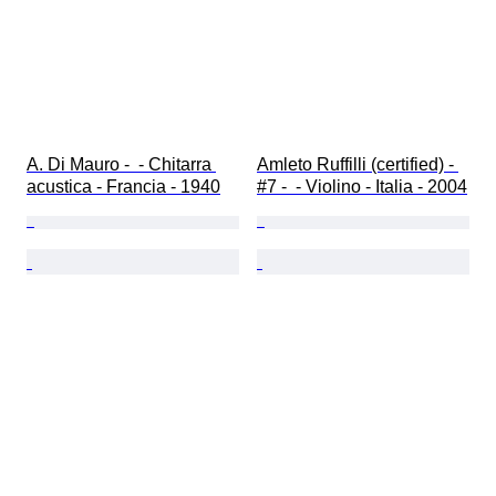
A. Di Mauro -  - Chitarra 
Amleto Ruffilli (certified) - 
acustica - Francia - 1940
#7 -  - Violino - Italia - 2004