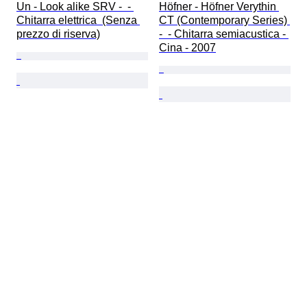
Un - Look alike SRV -  - 
Höfner - Höfner Verythin 
Chitarra elettrica  (Senza 
CT (Contemporary Series) 
prezzo di riserva)
-  - Chitarra semiacustica - 
Cina - 2007