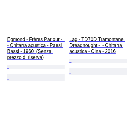
Egmond - Frères Parlour -  
Lag - TD70D Tramontane 
- Chitarra acustica - Paesi 
Dreadnought -  - Chitarra 
Bassi - 1960  (Senza 
acustica - Cina - 2016
prezzo di riserva)