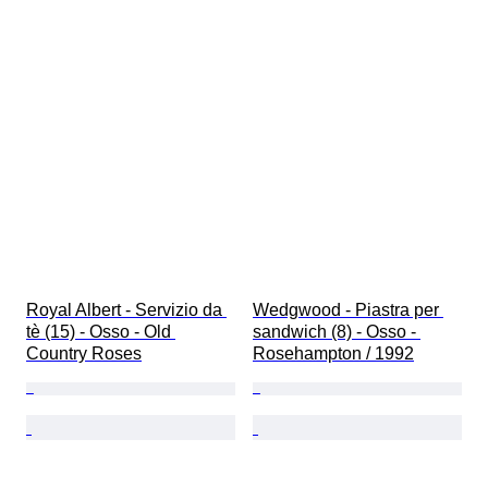
Royal Albert - Servizio da 
Wedgwood - Piastra per 
tè (15) - Osso - Old 
sandwich (8) - Osso - 
Country Roses
Rosehampton / 1992