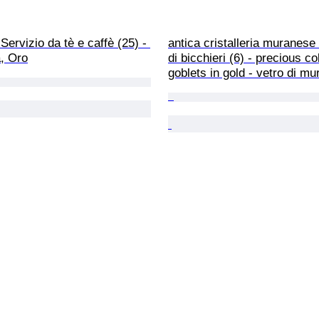
Servizio da tè e caffè (25) - 
antica cristalleria muranese 
, Oro
di bicchieri (6) - precious co
goblets in gold - vetro di m