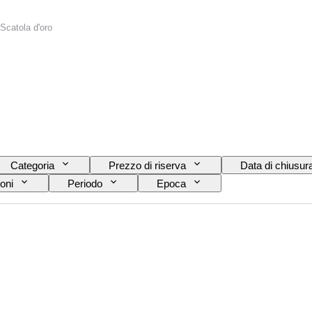
Scatola d'oro
Categoria
Prezzo di riserva
Data di chiusur
oni
Periodo
Epoca