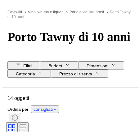
Catawiki
Vino, whisky e liquori
Porto e vini liquorosi
Porto Tawny
di 10 anni
Porto Tawny di 10 anni
Filtri
Budget
Dimensioni
Categoria
Prezzo di riserva
Data di chiusura
Ubicazione
Oggetto
Paese d’origine
14 oggetti
Condizioni
Accessori
Formato della bottiglia
Ordina per
consigliati
Regione vinicola
Denominazione del vino / Classificazione
Livello di riempimento del vino
Vitigni