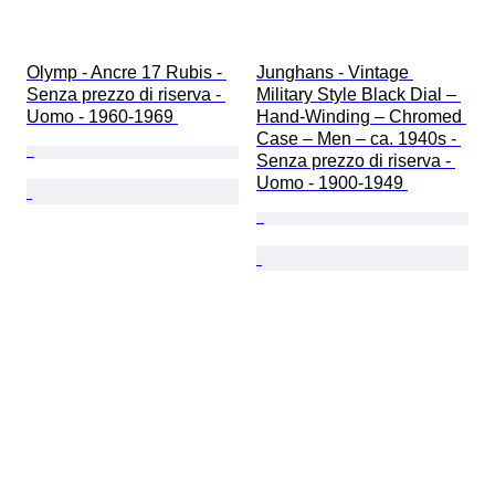
Olymp - Ancre 17 Rubis - 
Junghans - Vintage 
Senza prezzo di riserva - 
Military Style Black Dial – 
Uomo - 1960-1969 
Hand-Winding – Chromed 
Case – Men – ca. 1940s - 
Senza prezzo di riserva - 
Uomo - 1900-1949 