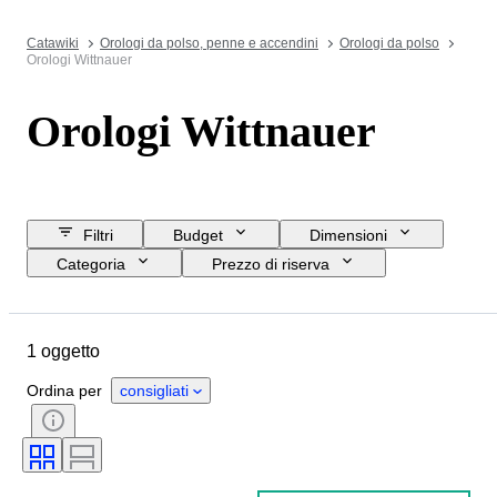
Catawiki
Orologi da polso, penne e accendini
Orologi da polso
Orologi Wittnauer
Orologi Wittnauer
Filtri
Budget
Dimensioni
Categoria
Prezzo di riserva
Data di chiusura
Ubicazione
Marchio
Oggetto
Materiale
1 oggetto
Genere
Condizioni
Periodo
Movimento dell'orologio
Ordina per
consigliati
Diametro della cassa
Materiale del cinturino dell’orologio