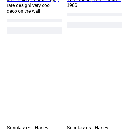
rare design! very cool 
1986
deco on the wall
Sunglasses - Harley-
Sunglasses - Harley-