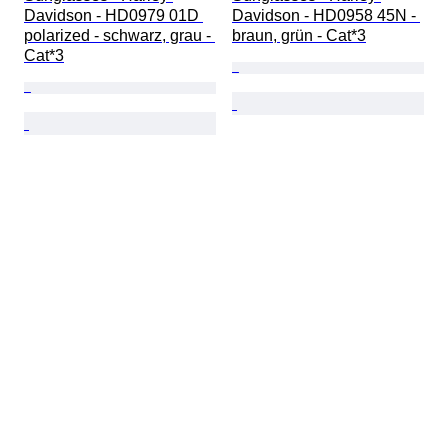
Davidson - HD0979 01D 
Davidson - HD0958 45N - 
polarized - schwarz, grau - 
braun, grün - Cat*3
Cat*3