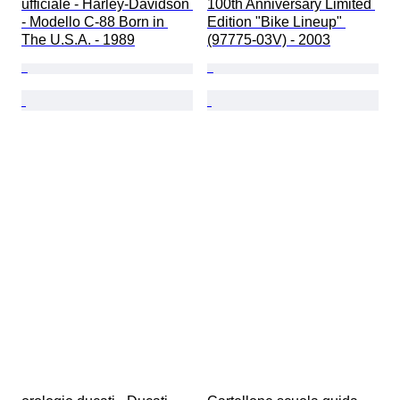
ufficiale - Harley-Davidson 
100th Anniversary Limited 
- Modello C-88 Born in 
Edition "Bike Lineup" 
The U.S.A. - 1989
(97775-03V) - 2003