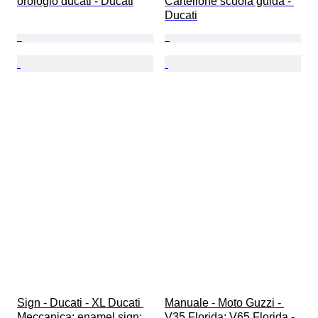
orologio ducati - Ducati
Cartellone scuola guida - 
Ducati
Sign - Ducati - XL Ducati 
Manuale - Moto Guzzi - 
Meccanica; enamel sign; 
V35 Florida; V65 Florida - 