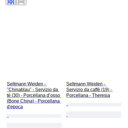
Seltmann Weiden - 
Seltmann Weiden - 
"Chinablau" - Servizio da 
Servizio da caffè (19) - 
tè (30) - Porcellana d’osso 
Porcellana - Theresia
(Bone China) - Porcellana 
d'epoca