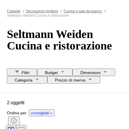
Catawiki
Decorazioni d'interni
Cucina e sala da pranzo
Seltmann Weiden Cucina e ristorazione
Seltmann Weiden
Cucina e ristorazione
Filtri
Budget
Dimensioni
Categoria
Prezzo di riserva
Data di chiusura
Ubicazione
Marchio
Oggetto
2 oggetti
Paese d’origine
Materiale
Condizioni
Periodo
Stile
Ordina per
consigliati
Colore
Epoca