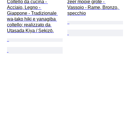
Coltello da cucina - 
zeer mooie grote - 
Acciaio, Legno - 
Vassoio - Rame, Bronzo, 
Giappone - Tradizionale 
specchio
wa-tako hiki e yanagiba 
coltello; realizzato da 
Utasada Kiya / Sekizō.