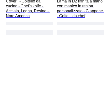
Cover , - Coltello da 
Lama in D2 rifinita a mano 
cucina - Chef's knife - 
con manico in resina 
Acciaio, Legno, Resina - 
personalizzato - Giappone 
Nord America
- Coltelli da chef