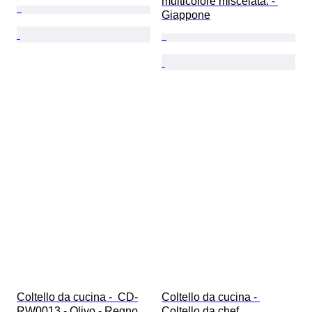
multicolore miscelata. - 
Giappone
Coltello da cucina -  CD-
Coltello da cucina - 
RW0013 - Olivo - Regno 
Coltello da chef 