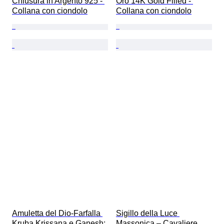
Chiusura in Argento 925 - 
Oro 14K Gold Filled - 
Collana con ciondolo
Collana con ciondolo
Amuletta del Dio-Farfalla 
Sigillo della Luce 
Kruba Krissana e Ganesh: 
Massonica – Cavaliere 