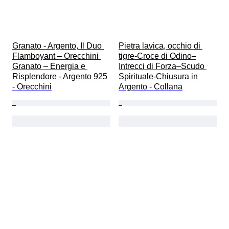
Granato - Argento, Il Duo 
Pietra lavica, occhio di 
Flamboyant – Orecchini 
tigre-Croce di Odino–
Granato – Energia e 
Intrecci di Forza–Scudo 
Risplendore - Argento 925 
Spirituale-Chiusura in 
- Orecchini
Argento - Collana