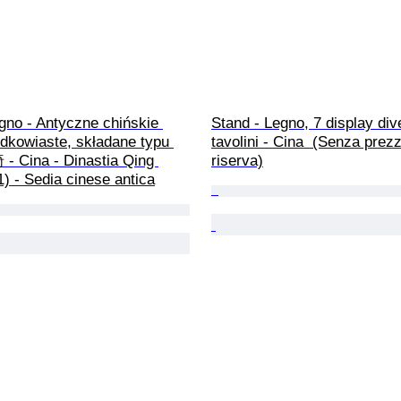
gno - Antyczne chińskie 
Stand - Legno, 7 display dive
dkowiaste, składane typu 
tavolini - Cina  (Senza prezz
- Cina - Dinastia Qing 
riserva)
) - Sedia cinese antica