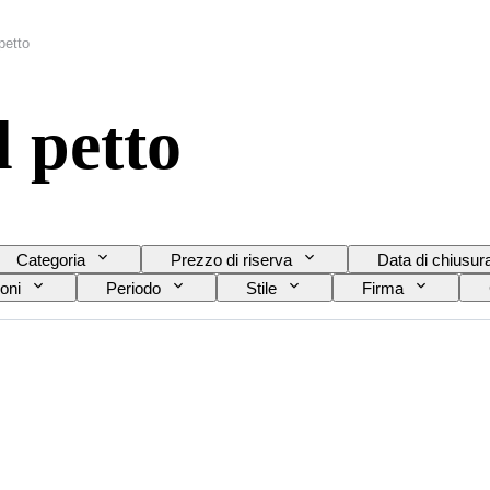
petto
l petto
Categoria
Prezzo di riserva
Data di chiusur
oni
Periodo
Stile
Firma