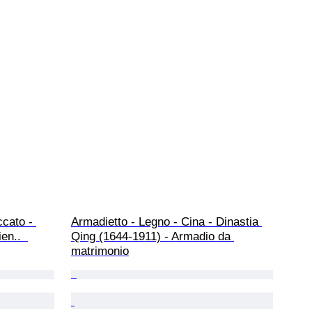
ccato - 
Armadietto - Legno - Cina - Dinastia 
en..  
Qing (1644-1911) - Armadio da 
matrimonio