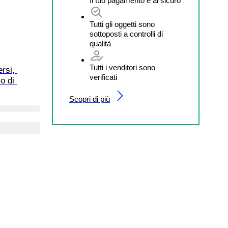
Il tuo pagamento è al sicuro
Tutti gli oggetti sono
sottoposti a controlli di
qualità
Tutti i venditori sono
rsi, 
verificati
o di 
Scopri di più