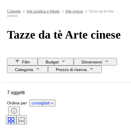
Catawiki
Arte asiatica e tribale
Arte cinese
Tazze da tè Arte
cinese
Tazze da tè Arte cinese
Filtri
Budget
Dimensioni
Categoria
Prezzo di riserva
Data di chiusura
Ubicazione
Oggetto
Paese d’origine
7 oggetti
Materiale
Condizioni
Periodo
Stile
Epoca
Ordina per
consigliati
Arredo
Provenienza