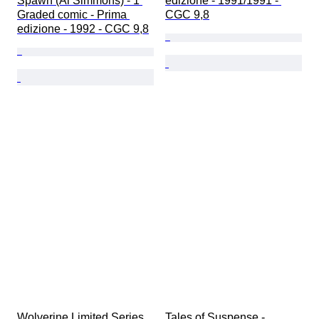
Spawn (Al Simmons) - 1 
edizione - 1991/1991 - 
Graded comic - Prima 
CGC 9,8
edizione - 1992 - CGC 9,8
Wolverine Limited Series 
Tales of Suspense - 