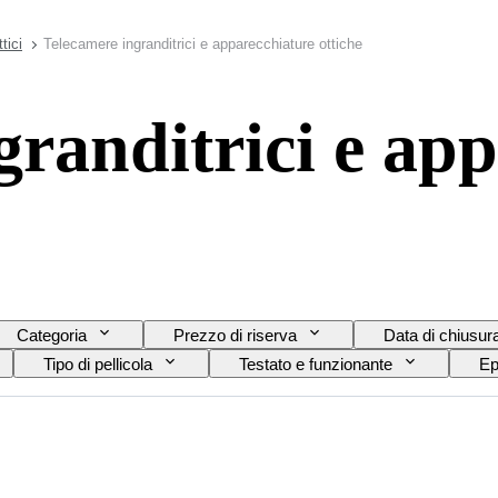
tici
Telecamere ingranditrici e apparecchiature ottiche
granditrici e ap
Categoria
Prezzo di riserva
Data di chiusur
Tipo di pellicola
Testato e funzionante
Ep