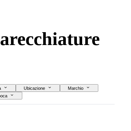
parecchiature
a
Ubicazione
Marchio
oca