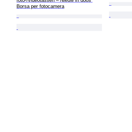
foto-/videotassen – Nieuw in doos 
Borsa per fotocamera