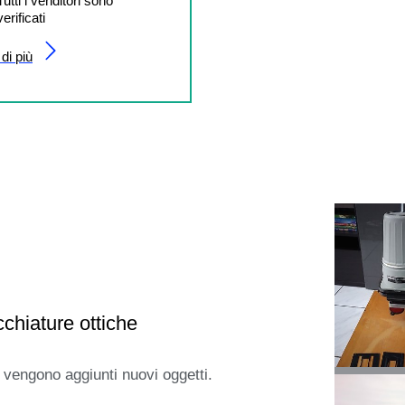
Tutti i venditori sono
verificati
di più
chiature ottiche
 vengono aggiunti nuovi oggetti.