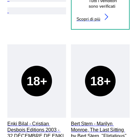
Tutti i venditori
sono verificati
Scopri di più
18+
18+
Enki Bilal - Cristian 
Bert Stern - Marilyn 
Desbois Editions 2003 - 
Monroe, The Last Sitting 
32 DÉCEMBRE DE ENKI 
by Bert Stern, "Flirtatious". 