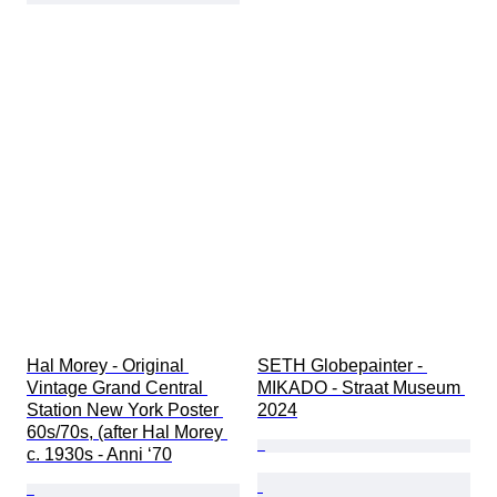
Hal Morey - Original 
SETH Globepainter - 
Vintage Grand Central 
MIKADO - Straat Museum 
Station New York Poster 
2024
60s/70s, (after Hal Morey 
c. 1930s - Anni ‘70