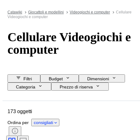
Catawiki
Giocattoli e modellini
Videogiochi e computer
Cellulare
Videogiochi e computer
Cellulare Videogiochi e
computer
Filtri
Budget
Dimensioni
Categoria
Prezzo di riserva
Data di chiusura
Ubicazione
Marchio
Oggetto
173 oggetti
Condizioni
Accessori
Periodo
Memoria
Epoca
Ordina per
consigliati