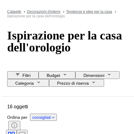
Catawiki
Decorazioni d'interni
Tendenze e idee per la casa
Ispirazione per la casa dell'orologio
Ispirazione per la casa
dell'orologio
Filtri
Budget
Dimensioni
Categoria
Prezzo di riserva
Data di chiusura
Ubicazione
Marchio
Oggetto
16 oggetti
Paese d’origine
Materiale
Condizioni
Periodo
Stile
Ordina per
consigliati
Movimento dell'orologio
Con rintocco
Tipo di orologio da tavolo o da parete