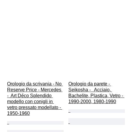
Orologio da scrivania - No 
Orologio da parete - 
Reserve Price - Mercedes 
Seikosha -   Acciaio, 
-  Art Déco Splendido 
Bachelite, Plastica, Vetro - 
modello con conigli in 
1990-2000, 1980-1990
vetro pressato modellato - 
1950-1960