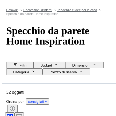
Catawiki
Decorazioni d'interni
Tendenze e idee per la casa
Specchio da parete Home Inspiration
Specchio da parete
Home Inspiration
Filtri
Budget
Dimensioni
Categoria
Prezzo di riserva
Data di chiusura
Ubicazione
Marchio
Oggetto
32 oggetti
Paese d’origine
Materiale
Condizioni
Periodo
Stile
Ordina per
consigliati
Colore
Epoca