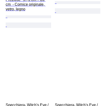
cm  - Cornice originale, 
vetro, legno
Specchiera- Witch's Eye / 
Specchiera- Witch's Eye / 