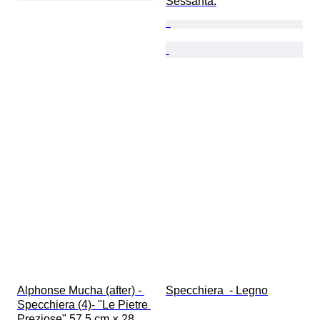
Sessanta.
Alphonse Mucha (after) - 
Specchiera  - Legno
Specchiera (4)- "Le Pietre 
Preziose" 57,5 cm × 28 