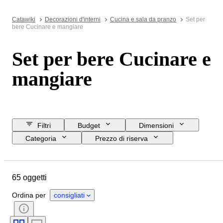
Catawiki
Decorazioni d'interni
Cucina e sala da pranzo
Set per
bere Cucinare e mangiare
Set per bere Cucinare e
mangiare
Filtri
Budget
Dimensioni
Categoria
Prezzo di riserva
Data di chiusura
Ubicazione
Marchio
Oggetto
65 oggetti
Paese d’origine
Materiale
Condizioni
Periodo
Stile
Ordina per
consigliati
Colore
Epoca
Creatore