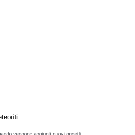
teoriti
uando vengono aggiunti nuovi oggetti.