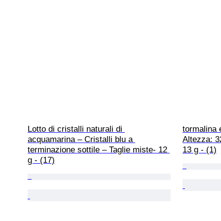
Lotto di cristalli naturali di 
tormalina 
acquamarina – Cristalli blu a 
Altezza: 
terminazione sottile – Taglie miste- 12 
13 g - (1)
g - (17)