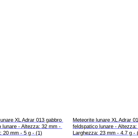
lunare XL Adrar 013 gabbro 
Meteorite lunare XL Adrar 0
o lunare - Altezza: 32 mm - 
feldspatico lunare - Altezza
 20 mm - 5 g - (1)
Larghezza: 23 mm - 4.7 g - 