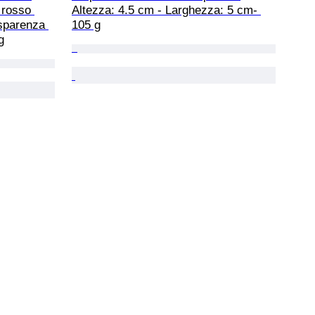
 rosso 
Altezza: 4.5 cm - Larghezza: 5 cm- 
asparenza 
105 g
g