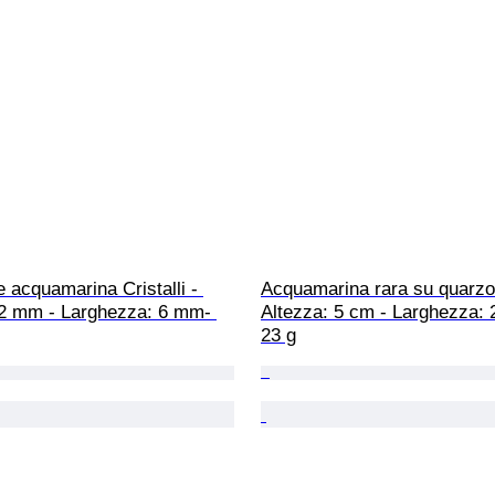
e acquamarina Cristalli - 
Acquamarina rara su quarzo C
32 mm - Larghezza: 6 mm- 
Altezza: 5 cm - Larghezza: 
23 g