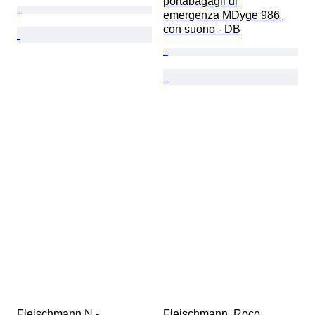
portabagagli di 
emergenza MDyge 986 
con suono - DB
Fleischmann N - 
Fleischmann, Roco, 