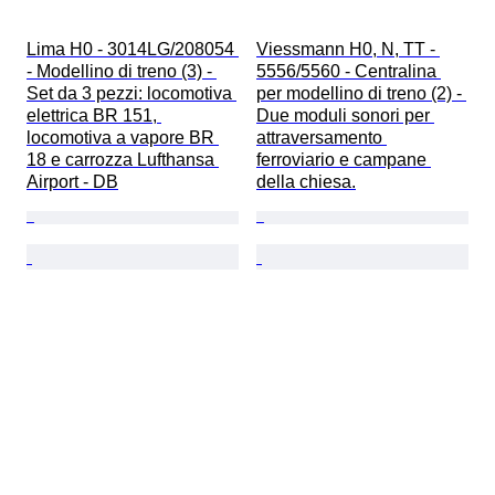
Lima H0 - 3014LG/208054 
Viessmann H0, N, TT - 
- Modellino di treno (3) - 
5556/5560 - Centralina 
Set da 3 pezzi: locomotiva 
per modellino di treno (2) - 
elettrica BR 151, 
Due moduli sonori per 
locomotiva a vapore BR 
attraversamento 
18 e carrozza Lufthansa 
ferroviario e campane 
Airport - DB
della chiesa.