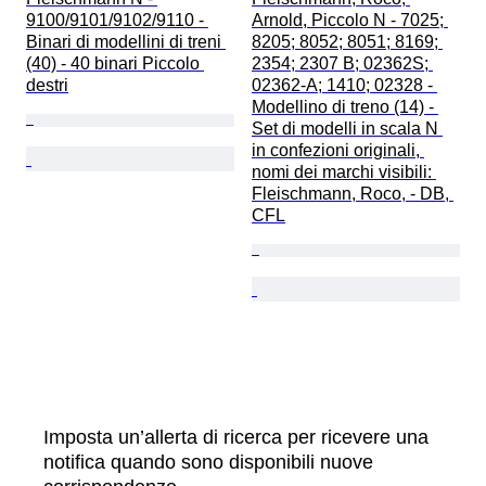
9100/9101/9102/9110 - 
Arnold, Piccolo N - 7025; 
Binari di modellini di treni 
8205; 8052; 8051; 8169; 
(40) - 40 binari Piccolo 
2354; 2307 B; 02362S; 
destri
02362-A; 1410; 02328 - 
Modellino di treno (14) - 
Set di modelli in scala N 
in confezioni originali, 
nomi dei marchi visibili: 
Fleischmann, Roco, - DB, 
CFL
Imposta un’allerta di ricerca per ricevere una
notifica quando sono disponibili nuove