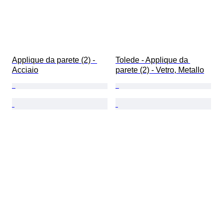
Applique da parete (2) - 
Tolede - Applique da 
Acciaio
parete (2) - Vetro, Metallo