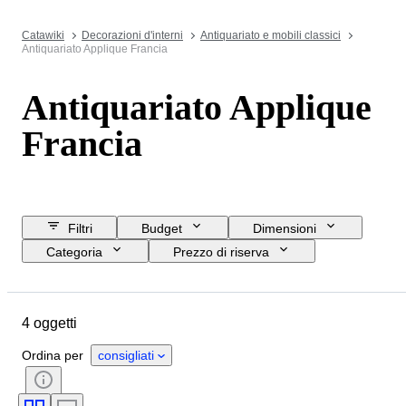
Catawiki
Decorazioni d'interni
Antiquariato e mobili classici
Antiquariato Applique Francia
Antiquariato Applique
Francia
Filtri
Budget
Dimensioni
Categoria
Prezzo di riserva
Data di chiusura
Ubicazione
Oggetto
Paese d’origine
4 oggetti
Materiale
Condizioni
Periodo
Stile
Colore
Ordina per
consigliati
Epoca