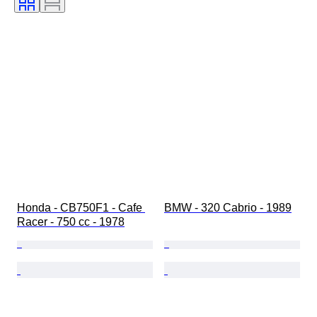
Trasmissione
Cilindrata
COC (Certificato di Conformità)
Matching numbers
Colori corrispondenti
Condizioni (vernice e carrozzeria)
Condizioni (interni)
Condizioni (telaio e sottoscocca)
Condizioni (meccanica)
Honda - CB750F1 - Cafe 
BMW - 320 Cabrio - 1989
Racer - 750 cc - 1978