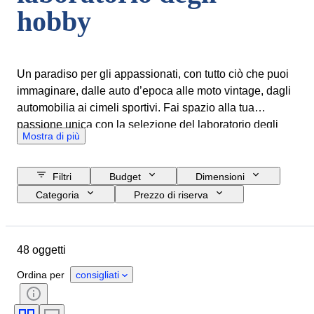
hobby
Un paradiso per gli appassionati, con tutto ciò che puoi
immaginare, dalle auto d’epoca alle moto vintage, dagli
automobilia ai cimeli sportivi. Fai spazio alla tua
passione unica con la selezione del laboratorio degli
Mostra di più
hobby.
Filtri
Budget
Dimensioni
Categoria
Prezzo di riserva
Data di chiusura
Ubicazione
Marchio
Oggetto
48 oggetti
Paese d’origine
Condizioni
Accessori
Colore
Ordina per
consigliati
Tipo di carburante
Documenti di immatricolazione