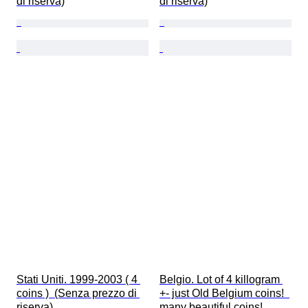
di riserva)
di riserva)
Stati Uniti. 1999-2003 ( 4 
Belgio. Lot of 4 killogram 
coins )  (Senza prezzo di 
+- just Old Belgium coins!  
riserva)
many beautiful coins!  