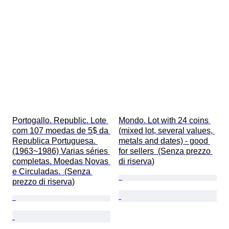
Portogallo. Republic. Lote 
Mondo. Lot with 24 coins 
com 107 moedas de 5$ da 
(mixed lot, several values, 
Republica Portuguesa. 
metals and dates) - good 
(1963~1986) Varias séries 
for sellers  (Senza prezzo 
completas. Moedas Novas 
di riserva)
e Circuladas.  (Senza 
prezzo di riserva)