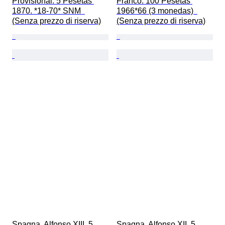
Provisional. 5 Pesetas 
Franco. 100 Pesetas 
1870. *18-70* SNM  
1966*66 (3 monedas)  
(Senza prezzo di riserva)
(Senza prezzo di riserva)
Spagna. Alfonso XIII. 5 
Spagna. Alfonso XII. 5 