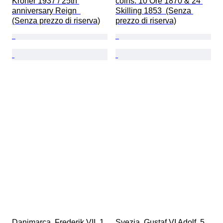
Kroner 1937 / 25th 
coins: 10 Öre 1870 & 24 
anniversary Reign  
Skilling 1853  (Senza 
(Senza prezzo di riserva)
prezzo di riserva)
Danimarca. Frederik VII. 1 
Svezia. Gustaf VI Adolf. 5 