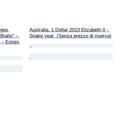
ogos 
Australia. 1 Dollar 2013 Elizabeth II - 
iatlo" – 
Snake year  (Senza prezzo di riserva)
 – Estojo 