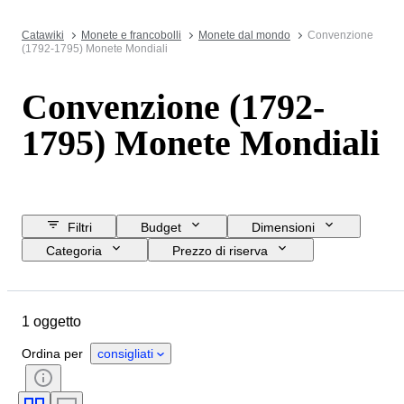
Catawiki
Monete e francobolli
Monete dal mondo
Convenzione
(1792-1795) Monete Mondiali
Convenzione (1792-
1795) Monete Mondiali
Filtri
Budget
Dimensioni
Categoria
Prezzo di riserva
Data di chiusura
Ubicazione
Oggetto
Paese d’origine
1 oggetto
Condizioni
Valuta
Sovrano/epoca
Epoca
Ordina per
consigliati