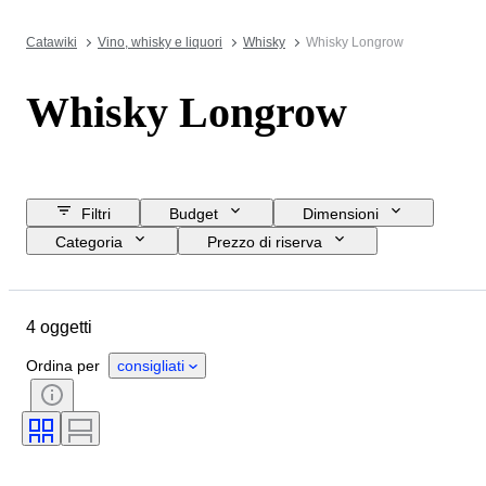
Catawiki
Vino, whisky e liquori
Whisky
Whisky Longrow
Whisky Longrow
Filtri
Budget
Dimensioni
Categoria
Prezzo di riserva
Data di chiusura
Ubicazione
Marchio
Oggetto
4 oggetti
Paese d’origine
Periodo
Formato della bottiglia
Ordina per
consigliati
Elenco delle percentuali di alcool