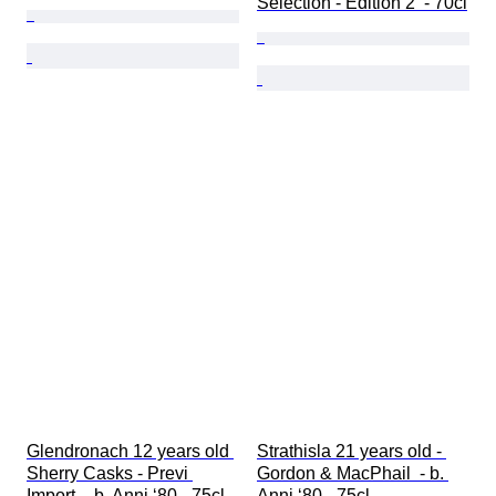
Selection - Edition 2  - 70cl
Glendronach 12 years old 
Strathisla 21 years old - 
Sherry Casks - Previ 
Gordon & MacPhail  - b. 
Import  - b. Anni ‘80 - 75cl
Anni ‘80 - 75cl