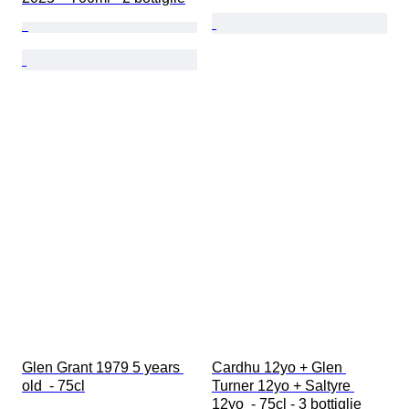
Glen Grant 1979 5 years 
Cardhu 12yo + Glen 
old  - 75cl
Turner 12yo + Saltyre 
12yo  - 75cl - 3 bottiglie