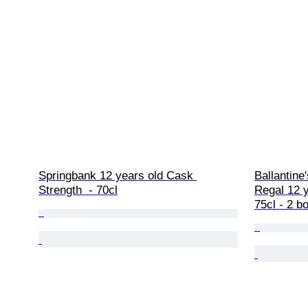
Springbank 12 years old Cask 
Ballantine
Strength  - 70cl
Regal 12 ye
75cl - 2 bo