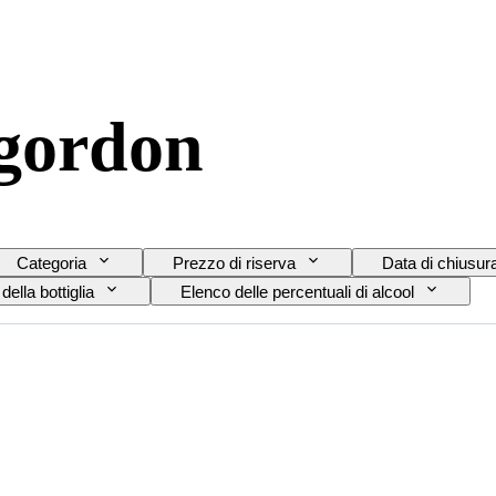
gordon
Categoria
Prezzo di riserva
Data di chiusur
ella bottiglia
Elenco delle percentuali di alcool