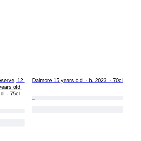
serve, 12 
Dalmore 15 years old  - b. 2023  - 70cl
years old 
d  - 75cl 