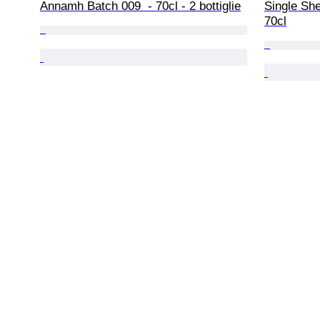
Annamh Batch 009  - 70cl - 2 bottiglie
Single She
70cl