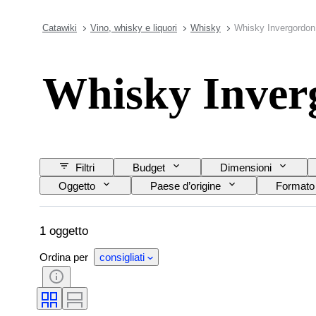
Catawiki
Vino, whisky e liquori
Whisky
Whisky Invergordon
Whisky Inver
Filtri
Budget
Dimensioni
Oggetto
Paese d’origine
Formato d
1 oggetto
Ordina per
consigliati