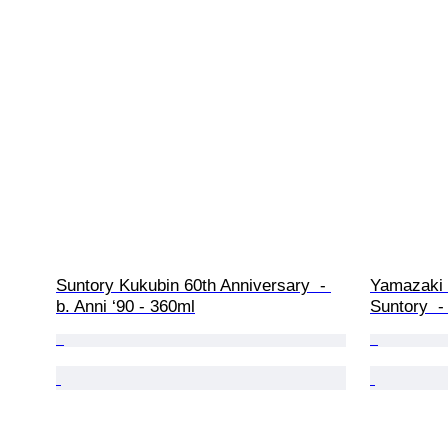
Suntory Kukubin 60th Anniversary  - 
Yamazaki D
b. Anni ‘90 - 360ml
Suntory  -