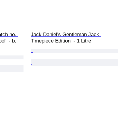
tch no. 
Jack Daniel's Gentleman Jack 
of  - b. 
Timepiece Edition  - 1 Litre