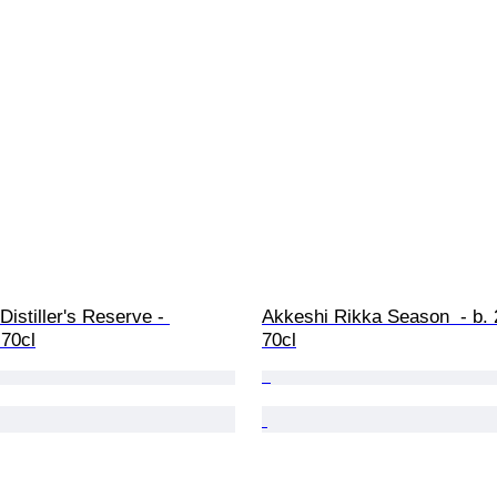
istiller's Reserve - 
Akkeshi Rikka Season  - b. 
 70cl
70cl