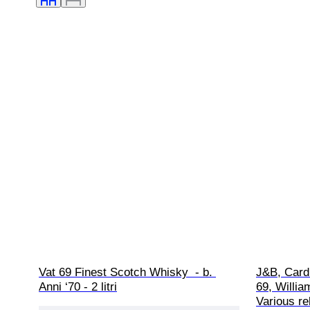
Vat 69 Finest Scotch Whisky  - b. 
J&B, Cardh
Anni ‘70 - 2 litri
69, Willia
Various re