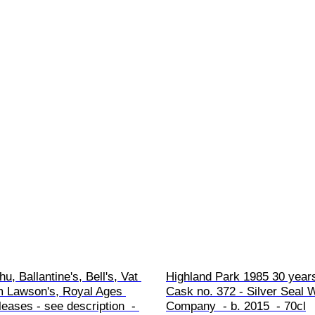
u, Ballantine's, Bell's, Vat 
Highland Park 1985 30 years
m Lawson's, Royal Ages 
Cask no. 372 - Silver Seal 
leases - see description  - 
Company  - b. 2015  - 70cl