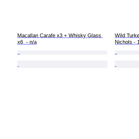
Macallan Carafe x3 + Whisky Glass 
Wild Turke
x6  - n/a
Nichols - 1