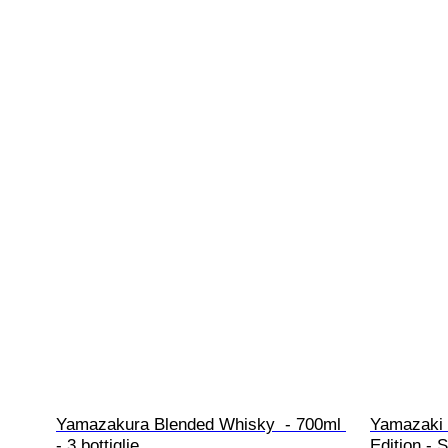
Yamazakura Blended Whisky  - 700ml 
Yamazaki S
- 3 bottiglie
Edition - 