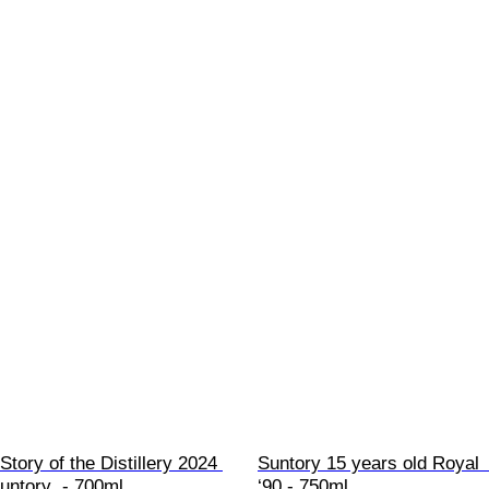
tory of the Distillery 2024 
Suntory 15 years old Royal  
Suntory  - 700ml
‘90 - 750ml