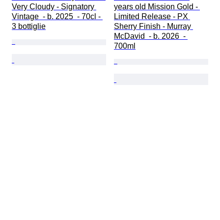
Very Cloudy - Signatory 
years old Mission Gold - 
Vintage  - b. 2025  - 70cl - 
Limited Release - PX 
3 bottiglie
Sherry Finish - Murray 
McDavid  - b. 2026  - 
700ml