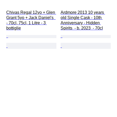
Chivas Regal 12yo + Glen 
Ardmore 2013 10 years 
Grant 5yo + Jack Daniel's  
old Single Cask - 10th 
- 70cl, 75cl, 1 Litre - 3 
Anniversary - Hidden 
bottiglie
Spirits  - b. 2023  - 70cl