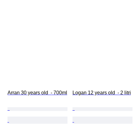
Arran 30 years old  - 700ml
Logan 12 years old  - 2 litri