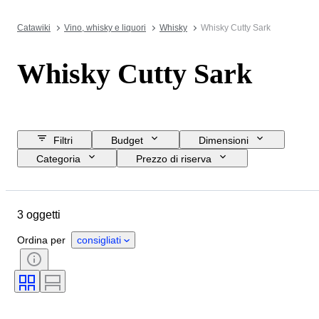
Catawiki
Vino, whisky e liquori
Whisky
Whisky Cutty Sark
Whisky Cutty Sark
Filtri
Budget
Dimensioni
Categoria
Prezzo di riserva
Data di chiusura
Ubicazione
Marchio
Oggetto
3 oggetti
Paese d’origine
Periodo
Formato della bottiglia
Ordina per
consigliati
Elenco delle percentuali di alcool